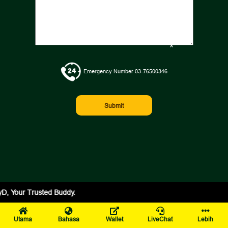
×
Emergency Number 03-76500346
Submit
, Your Trusted Buddy.
Utama
Bahasa
Wallet
LiveChat
Lebih