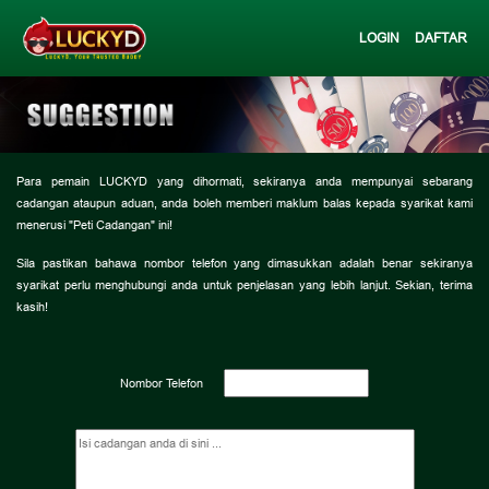
LOGIN
DAFTAR
Para pemain LUCKYD yang dihormati, sekiranya anda mempunyai sebarang
cadangan ataupun aduan, anda boleh memberi maklum balas kepada syarikat kami
menerusi "Peti Cadangan" ini!
Sila pastikan bahawa nombor telefon yang dimasukkan adalah benar sekiranya
syarikat perlu menghubungi anda untuk penjelasan yang lebih lanjut. Sekian, terima
kasih!
Nombor Telefon